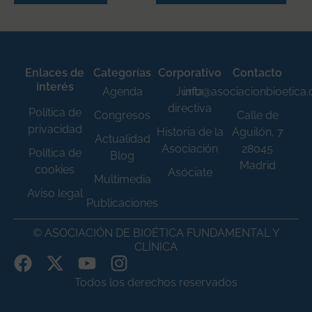
Enlaces de
Categorías
Corporativo
Contacto
interés
Agenda
Junta
info@asociacionbioetica
directiva
Política de
Congresos
Calle de
privacidad
Historia de la
Aguilón, 7
Actualidad
Asociación
28045
Política de
Blog
Madrid
cookies
Asóciate
Multimedia
Aviso legal
Publicaciones
© ASOCIACIÓN DE BIOÉTICA FUNDAMENTAL Y
CLÍNICA
Todos los derechos reservados