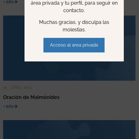
+ info
área privada y tu perfil, para seguir en
contacto.
Muchas gracias, y disculpa las
molestias.
Acceso al area privada
05 · JUNIO · 2013
Oración de Maimónides
+ info