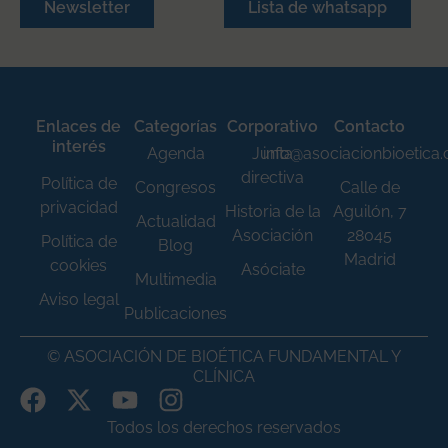
Newsletter
Lista de whatsapp
Enlaces de
Categorías
Corporativo
Contacto
interés
Agenda
Junta
info@asociacionbioetica
directiva
Política de
Congresos
Calle de
privacidad
Historia de la
Aguilón, 7
Actualidad
Asociación
28045
Política de
Blog
Madrid
cookies
Asóciate
Multimedia
Aviso legal
Publicaciones
© ASOCIACIÓN DE BIOÉTICA FUNDAMENTAL Y
CLÍNICA
Todos los derechos reservados