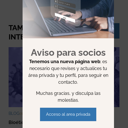
TAMBIÉN TE PUEDE
Ver
todo
INTERESAR:
Aviso para socios
Tenemos una nueva página web
; es
necesario que revises y actualices tu
área privada y tu perfil, para seguir en
contacto.
Muchas gracias, y disculpa las
molestias.
BLOG
01 · ABRIL · 2020
Acceso al area privada
Bioética, lenguaje y COVID-19