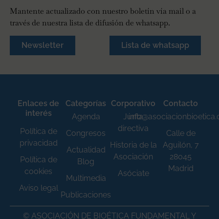
Mantente actualizado con nuestro boletín vía mail o a
través de nuestra lista de difusión de whatsapp.
Newsletter
Lista de whatsapp
Enlaces de
Categorías
Corporativo
Contacto
interés
Agenda
Junta
info@asociacionbioetica
directiva
Política de
Congresos
Calle de
privacidad
Historia de la
Aguilón, 7
Actualidad
Asociación
28045
Política de
Blog
Madrid
cookies
Asóciate
Multimedia
Aviso legal
Publicaciones
© ASOCIACIÓN DE BIOÉTICA FUNDAMENTAL Y