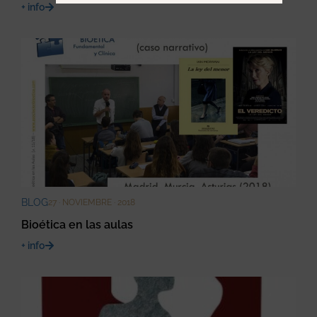
+ info
BLOG
27 · NOVIEMBRE · 2018
Bioética en las aulas
+ info