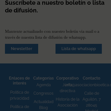
Suscríbete a nuestro boletín o lista
de difusión.
Mantente actualizado con nuestro boletín vía mail o a
través de nuestra lista de difusión de whatsapp.
Newsletter
Lista de whatsapp
Enlaces de
Categorías
Corporativo
Contacto
interés
Agenda
Junta
info@asociacionbioetica
directiva
Política de
Congresos
Calle de
privacidad
Historia de la
Aguilón, 7
Actualidad
Asociación
28045
Política de
Blog