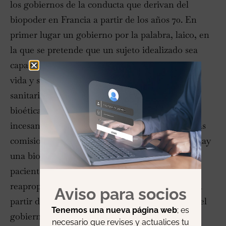
los gobiernos de la conducta que derivan del
biopoder en Francia a partir de los años 70. En
primer lugar un gobierno por la palabra, laico, en
la que se pretende que un sujeto idealizado sea
capaz de decidir sobre cuestiones referidas a su
vida y su muerte. Siempre en diálogo con el
sanitario, que le orienta. Después aparece la
bioética como gobierno de los valores, en
incesante apelación a las normas dictadas por las
comisiones de expertos en bioética. Más tarde hay
una bioética que vuelve a estar delegada a los
pacientes y a los profesionales. Hay una
reapropiación del propio cuerpo por el sujeto. A
Aviso para socios
partir de los años 90 empieza lo que denomina el
Tenemos una nueva página web
; es
gobierno de la carne. Se intenta materializar
necesario que revises y actualices tu