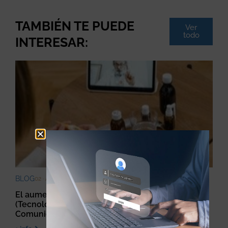
TAMBIÉN TE PUEDE
Ver
todo
INTERESAR:
BLOG
02 · ABRIL · 2022
El aumento en la utilización de las TICs
(Tecnologías de la Información y de la
Comunicación)