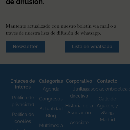
de difusión.
Mantente actualizado con nuestro boletín vía mail o a
través de nuestra lista de difusión de whatsapp.
Newsletter
Lista de whatsapp
Enlaces de
Categorías
Corporativo
Contacto
interés
Agenda
Junta
info@asociacionbioetica
directiva
Política de
Congresos
Calle de
privacidad
Historia de la
Aguilón, 7
Actualidad
Asociación
28045
Política de
Blog
Madrid
cookies
Asóciate
Multimedia