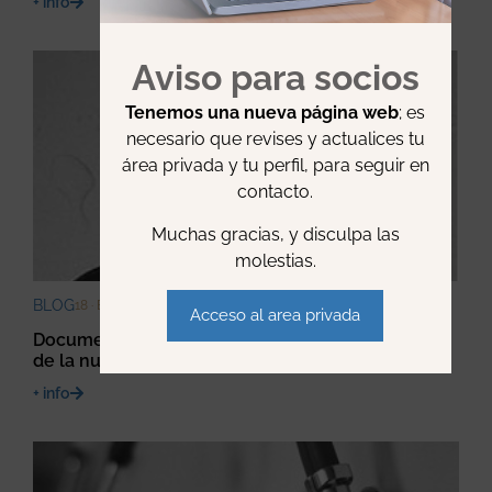
+ info
Aviso para socios
Tenemos una nueva página web
; es
necesario que revises y actualices tu
área privada y tu perfil, para seguir en
contacto.
Muchas gracias, y disculpa las
molestias.
BLOG
18 · ENERO · 2022
Acceso al area privada
Documento de posicionamiento sobre el empleo
de la nutrición enteral en la demencia avanzada
+ info