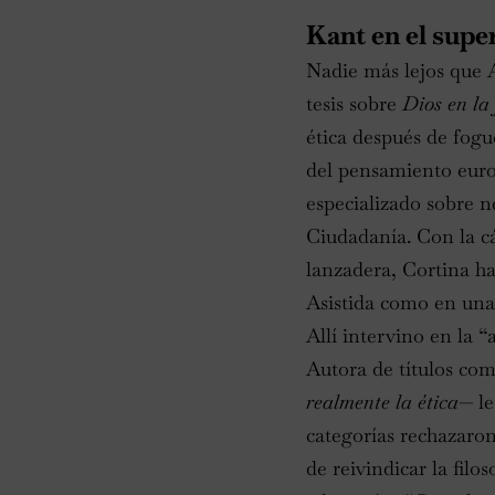
Kant en el sup
Nadie más lejos que A
tesis sobre
Dios en la
ética después de fogu
del pensamiento euro
especializado sobre n
Ciudadanía. Con la cá
lanzadera, Cortina h
Asistida como en una
Allí intervino en la
Autora de títulos co
realmente la
ética—
le
categorías rechazaron
de reivindicar la fil