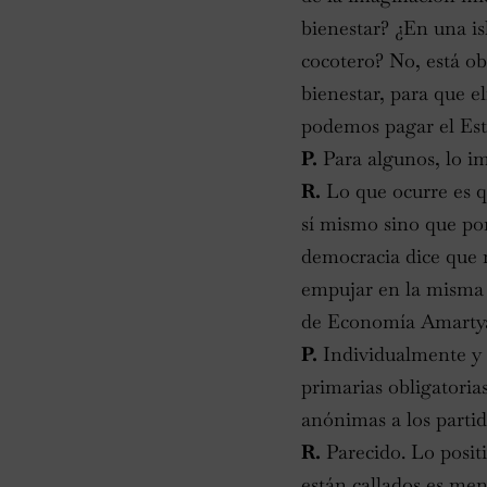
bienestar? ¿En una is
cocotero? No, está obl
bienestar, para que e
podemos pagar el Esta
P.
Para algunos, lo im
R.
Lo que ocurre es q
sí mismo sino que po
democracia dice que
empujar en la misma 
de Economía Amartya S
P.
Individualmente y 
primarias obligatorias
anónimas a los parti
R.
Parecido. Lo positi
están callados es men