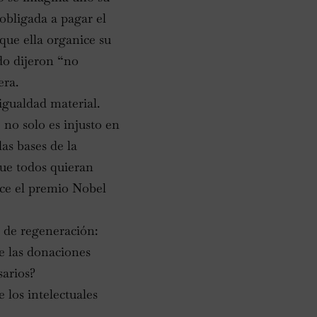
obligada a pagar el
 que ella organice su
do dijeron “no
era.
igualdad material.
no solo es injusto en
as bases de la
ue todos quieran
ice el premio Nobel
 de regeneración:
de las donaciones
sarios?
 los intelectuales
.