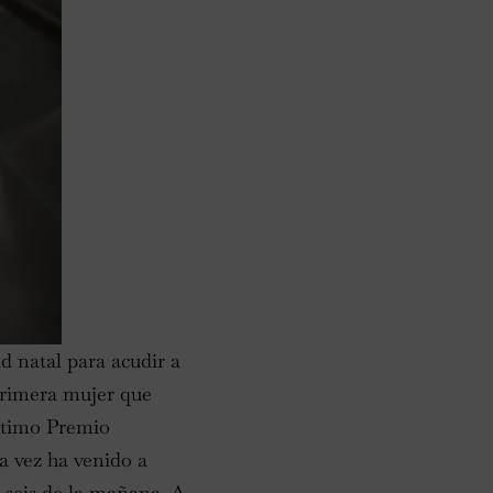
d natal para acudir a
 primera mujer que
último Premio
a vez ha venido a
s seis de la mañana. A