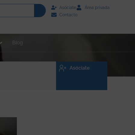
Asóciate
Área privada
Contacto
Blog
Asóciate