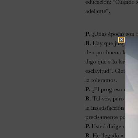
educación: “Cuando 
adelante”.
P.
¿Unas épocas son 
R.
Hay que juzgar las
den por buena la escl
digo que a lo largo 
esclavitud”. Cierto, 
la toleramos.
P.
¿El progreso moral 
R.
Tal vez, pero más v
la insatisfacción ant
precisamente porque h
P.
Usted dirige una fu
R.
He llegado a recop