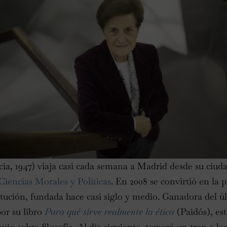
ia, 1947) viaja casi cada semana a Madrid desde su ciuda
iencias Morales y Políticas
. En 2008 se convirtió en la
itución, fundada hace casi siglo y medio. Ganadora del 
or su libro
Para qué sirve realmente la ética
(Paidós), est
uio sobre filosofía. Al día siguiente, tomará un tren a la