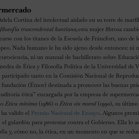
ermercado
dela Cortina del intelectual aislado en su torre de marf
 filosofía trascendental
kantiana,
esta mujer fibrosa cambió
earse con los titanes de la Escuela de Fráncfort, uno de 
peo. Nada humano le ha sido ajeno desde entonces: ni 
eurociencia, ni un manual de bachillerato sobre Educaci
tedra de Ética y Filosofía Política de la Universidad de
a participado tanto en la Comisión Nacional de Repro
 fundación (Étnor) destinada a promover las buenas práct
 “auditoría ética” encargada por la empresa de supermer
mo
Ética mínima
(1986) o
Ética sin moral
(1990), su último
 ha valido el
Premio Nacional de Ensayo
. Algunos premi
 el galardón para protestar contra el Gobierno. Ella lo a
osofía y, cómo no, la ética, en un momento en que se redu