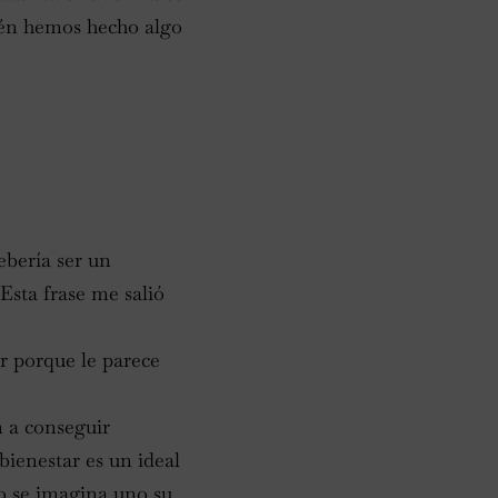
bién hemos hecho algo
ebería ser un
Esta frase me salió
ar porque le parece
n a conseguir
bienestar es un ideal
mo se imagina uno su