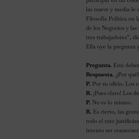
las nueve y media le
Filosofía Política en 
de los Negocios y las
tres trabajadores”, d
Ella oye la pregunta y
Pregunta.
Esta deberí
Respuesta.
¿Por qué
P.
Por su oficio. Los 
R.
¡Pues claro! Los de
P.
No es lo mismo.
R.
Es cierto, las gen
todo el rato justific
intento ser consecuen