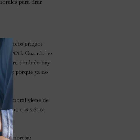
orales para tirar
filósofos griegos
que el XXI. Cuando les
: “Ahora también hay
icos es porque ya no
lla?
greso moral viene de
ay una crisis ética
e la empresa: