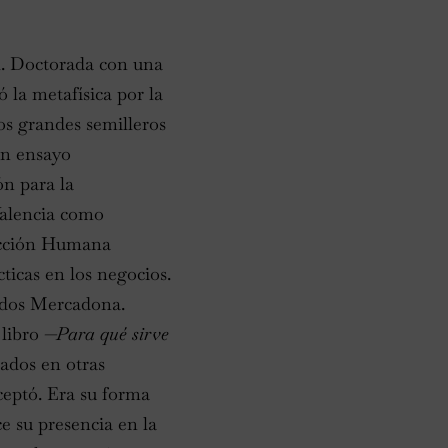
il. Doctorada con una
 la metafísica por la
los grandes semilleros
un ensayo
ón para la
 Valencia como
ducción Humana
icas en los negocios.
cados Mercadona.
 libro
—Para
qué sirve
ados en otras
ceptó. Era su forma
ce su presencia en la