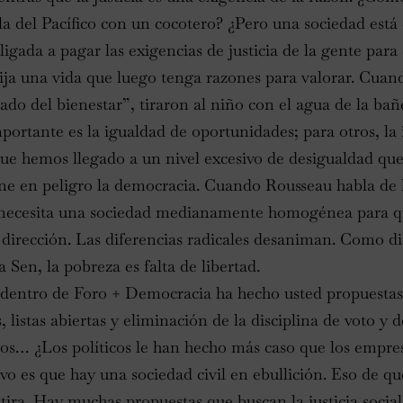
la del Pacífico con un cocotero? ¿Pero una sociedad está 
igada a pagar las exigencias de justicia de la gente para
lija una vida que luego tenga razones para valorar. Cuan
do del bienestar”, tiraron al niño con el agua de la bañ
portante es la igualdad de oportunidades; para otros, la 
ue hemos llegado a un nivel excesivo de desigualdad que 
ne en peligro la democracia. Cuando Rousseau habla de l
 necesita una sociedad medianamente homogénea para q
dirección. Las diferencias radicales desaniman. Como d
en, la pobreza es falta de libertad.
dentro de Foro + Democracia ha hecho usted propuestas
, listas abiertas y eliminación de la disciplina de voto y 
dos… ¿Los políticos le han hecho más caso que los empre
vo es que hay una sociedad civil en ebullición. Eso de que
tira. Hay muchas propuestas que buscan la justicia social