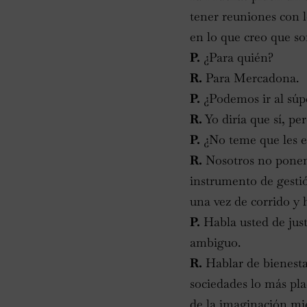
tener reuniones con 
en lo que creo que so
P.
¿Para quién?
R.
Para Mercadona.
P.
¿Podemos ir al súpe
R.
Yo diría que sí, p
P.
¿No teme que les e
R.
Nosotros no ponemo
instrumento de gestió
una vez de corrido y 
P.
Habla usted de just
ambiguo.
R.
Hablar de bienesta
sociedades lo más plac
de la imaginación mie