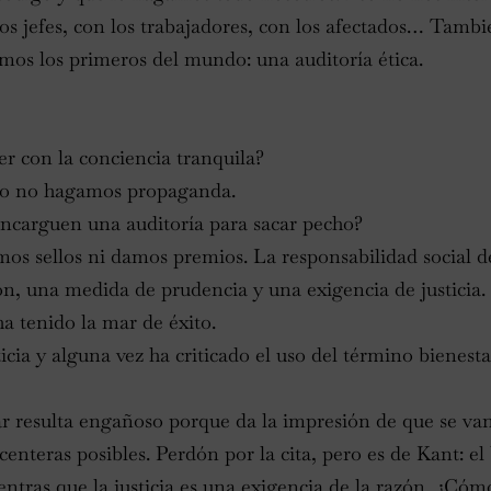
los jefes, con los trabajadores, con los afectados… Tam
mos los primeros del mundo: una auditoría ética.
r con la conciencia tranquila?
ero no hagamos propaganda.
ncarguen una auditoría para sacar pecho?
s sellos ni damos premios. La responsabilidad social d
n, una medida de prudencia y una exigencia de justicia. 
ha tenido la mar de éxito.
icia y alguna vez ha criticado el uso del término bienest
r resulta engañoso porque da la impresión de que se va
enteras posibles. Perdón por la cita, pero es de Kant: el 
ntras que la justicia es una exigencia de la razón. ¿Có