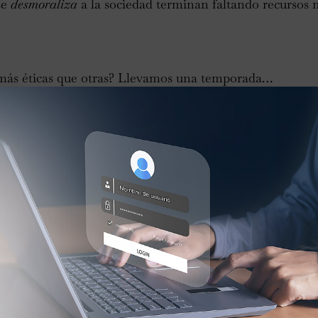
se
desmoraliza
a la sociedad terminan faltando recursos m
más éticas que otras? Llevamos una temporada…
 épocas en su contexto. Mis alumnos no soportan que los 
avitud, pero no es lo mismo el siglo IV antes de Cristo 
de la historia ha habido un progreso moral me responden
pero cuando aparece es una noticia que sale en los periód
nos hace ser más exigentes pero somos cívicos de boqui
ale ser Sócrates insatisfecho que loco satisfecho. El pro
e el funcionamiento del mundo. La gente dice que ahora h
a existido ese progreso.
ndación para la ética de los negocios. ¿Le hacen caso?
ilar hasta 20 términos de nuestro ámbito en el mundo d