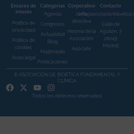
Enlaces de
Categorías
Corporativo
Contacto
interés
Agenda
Junta
info@asociacionbioetica
directiva
Política de
Congresos
Calle de
privacidad
Historia de la
Aguilón, 7
Actualidad
Asociación
28045
Política de
Blog
Madrid
cookies
Asóciate
Multimedia
Aviso legal
Publicaciones
© ASOCIACIÓN DE BIOÉTICA FUNDAMENTAL Y
CLÍNICA
Todos los derechos reservados