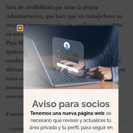
falta de credibilidad que tiene la propia
Administración, que hace que los trabajadores no
crean en recuperar todas las condiciones perdidas
en estos últimos años».
Para Martínez, es «urgente y necesario una
apuesta clara para modificar y conseguir las
condiciones de los trabajadores. Los recortes nos
afectan a todos y el problema más complejo es que
éstos están traduciéndose en una peor calidad
asistencial por la falta de recursos y por de
contratos a tiempo completo».
Aviso para socios
Tenemos una nueva página web
; es
Fuente:
Diario Sur
necesario que revises y actualices tu
área privada y tu perfil, para seguir en
COMPARTIR