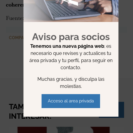
coherente y obedeciese a principios asentados
.
Fuente:
ABCandalucía.es
Aviso para socios
COMPARTIR
Tenemos una nueva página web
; es
necesario que revises y actualices tu
área privada y tu perfil, para seguir en
contacto.
Muchas gracias, y disculpa las
molestias.
Acceso al area privada
TAMBIÉN TE PUEDE
Ver
todo
INTERESAR: