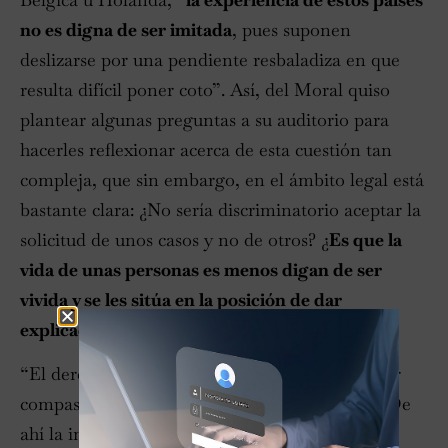
no es digna de ser imitada
, pues suponen
deslizarse por una pendiente resbaladiza en que
resulta difícil poner coto”. Así, del Moral quiso
plantear algunas preguntas a su auditorio para
hacerles reflexionar acerca de esta cuestión tan
compleja, que sin embargo, en el ámbito legal está
bastante clara: ¿No sería discriminatorio aceptar la
solicitud de unos casos y no de otros? ¿
Es que la
vida de unas personas es menos digan de ser
vivida y se les sitúa en la posición de dar
explicaciones por querer seguir viviendo
?
“El derecho español no admite el homicidio por
compasión”, afirmó rotundamente del Moral. De
ahí la importancia de que la
legislación fuese