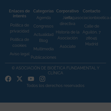
Enlaces de
Categorías
Corporativo
Contacto
interés
Agenda
Junta
info@asociacionbioetica
directiva
Política de
Congresos
Calle de
privacidad
Historia de la
Aguilón, 7
Actualidad
Asociación
28045
Política de
Blog
Madrid
cookies
Asóciate
Multimedia
Aviso legal
Publicaciones
© ASOCIACIÓN DE BIOÉTICA FUNDAMENTAL Y
CLÍNICA
Todos los derechos reservados