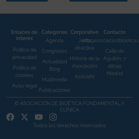
Enlaces de
Categorías
Corporativo
Contacto
interés
Agenda
Junta
info@asociacionbioetica
directiva
Política de
Congresos
Calle de
privacidad
Historia de la
Aguilón, 7
Actualidad
Asociación
28045
Política de
Blog
Madrid
cookies
Asóciate
Multimedia
Aviso legal
Publicaciones
© ASOCIACIÓN DE BIOÉTICA FUNDAMENTAL Y
CLÍNICA
Todos los derechos reservados