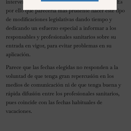
intervenciones quirúrgicas en paciente jóvenes. Es
por ello que parecería más prudente hacer este tipo
de modificaciones legislativas dando tiempo y
dedicando un esfuerzo especial a informar a los
responsables y profesionales sanitarios sobre su
entrada en vigor, para evitar problemas en su
aplicación.
Parece que las fechas elegidas no responden a la
voluntad de que tenga gran repercusión en los
medios de comunicación ni de que tenga buena y
rápida difusión entre los profesionales sanitarios,
pues coincide con las fechas habituales de
vacaciones.