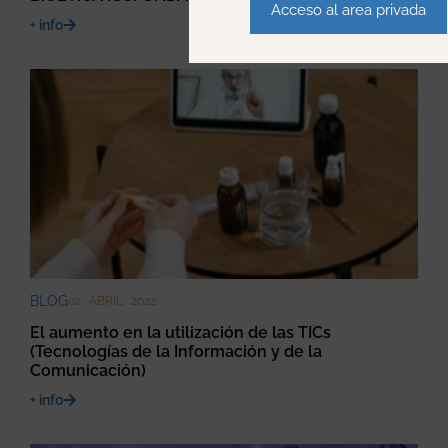
Acceso al area privada
+ info
BLOG
02 · ABRIL · 2022
El aumento en la utilización de las TICs
(Tecnologías de la Información y de la
Comunicación)
+ info