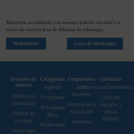
Mantente actualizado con nuestro boletín vía mail o a
través de nuestra lista de difusión de whatsapp.
Newsletter
Lista de whatsapp
Enlaces de
Categorías
Corporativo
Contacto
interés
Agenda
Junta
info@asociacionbioetica
directiva
Política de
Congresos
Calle de
privacidad
Historia de la
Aguilón, 7
Actualidad
Asociación
28045
Política de
Blog
Madrid
cookies
Asóciate
Multimedia
Aviso legal