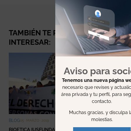
TAMBIÉN TE PUEDE
Ver
todo
INTERESAR:
Aviso para soc
Tenemos una nueva página w
necesario que revises y actualic
área privada y tu perfil, para seg
contacto.
Muchas gracias, y disculpa l
molestias.
BLOG
05 · MARZO · 2019
BIOETICA IUSFUNDAMENTAL