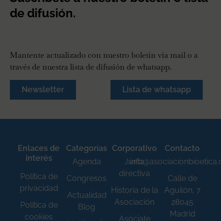
de difusión.
Mantente actualizado con nuestro boletín vía mail o a
través de nuestra lista de difusión de whatsapp.
Newsletter
Lista de whatsapp
Enlaces de
Categorías
Corporativo
Contacto
interés
Agenda
Junta
info@asociacionbioetica
directiva
Política de
Congresos
Calle de
privacidad
Historia de la
Aguilón, 7
Actualidad
Asociación
28045
Política de
Blog
Madrid
cookies
Asóciate