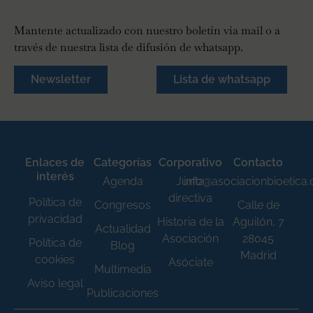
Mantente actualizado con nuestro boletín vía mail o a
través de nuestra lista de difusión de whatsapp.
Newsletter
Lista de whatsapp
Enlaces de
Categorías
Corporativo
Contacto
interés
Agenda
Junta
info@asociacionbioetica
directiva
Política de
Congresos
Calle de
privacidad
Historia de la
Aguilón, 7
Actualidad
Asociación
28045
Política de
Blog
Madrid
cookies
Asóciate
Multimedia
Aviso legal
Publicaciones