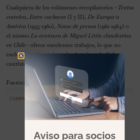
Cualquiera de los volúmenes recopilatorios –
Textos
costeños
,
Entre cachacos
(I y II),
De Europa a
América
(1955-1960),
Notas de prensa
(1961-1984) o
el mismo
La aventura de Miguel Littín clandestino
en Chile
– ofrece excelentes trabajos, lo que no
excluye pasajes y piezas laudatorios a la Cuba
castrista o la Nicaragua sandinista.
Fuente:
La Voz de Galicia
COMPARTIR
Aviso para socios