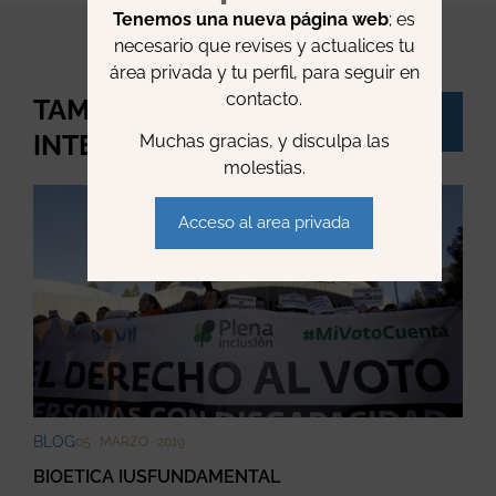
Tenemos una nueva página web
; es
necesario que revises y actualices tu
área privada y tu perfil, para seguir en
contacto.
TAMBIÉN TE PUEDE
Ver
todo
INTERESAR:
Muchas gracias, y disculpa las
molestias.
Acceso al area privada
BLOG
05 · MARZO · 2019
BIOETICA IUSFUNDAMENTAL