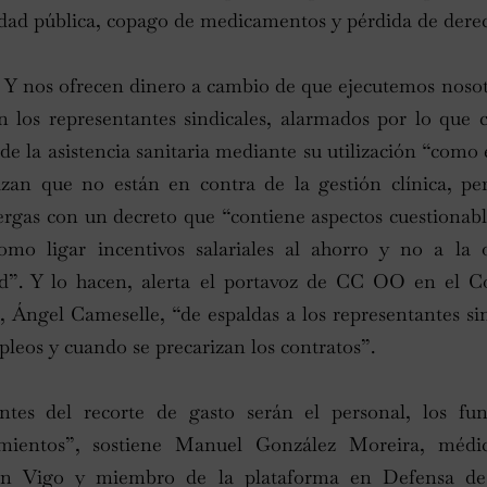
nidad pública, copago de medicamentos y pérdida de dere
. Y nos ofrecen dinero a cambio de que ejecutemos nosotr
n los representantes sindicales, alarmados por lo que
 de la asistencia sanitaria mediante su utilización “como 
izan que no están en contra de la gestión clínica, pe
ergas con un decreto que “contiene aspectos cuestionab
como ligar incentivos salariales al ahorro y no a la
lud”. Y lo hacen, alerta el portavoz de CC OO en el C
, Ángel Cameselle, “de espaldas a los representantes si
leos y cuando se precarizan los contratos”.
entes del recorte de gasto serán el personal, los fun
tamientos”, sostiene Manuel González Moreira, méd
en Vigo y miembro de la plataforma en Defensa de 