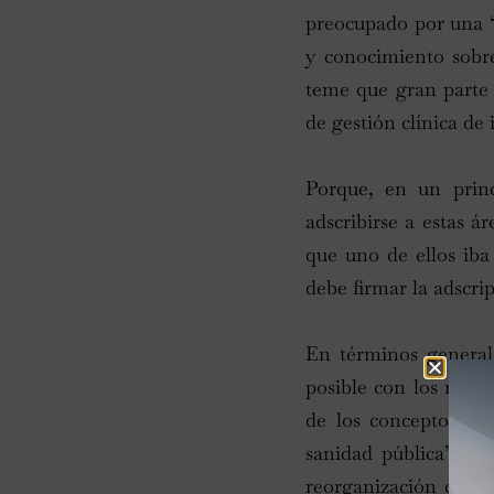
preocupado por una “
y conocimiento sobre
teme que gran parte 
de gestión clínica de 
Porque, en un princ
adscribirse a estas á
que uno de ellos iba
debe firmar la adscrip
En términos generale
posible con los recu
de los conceptos de 
sanidad pública”. Pe
reorganización con otr