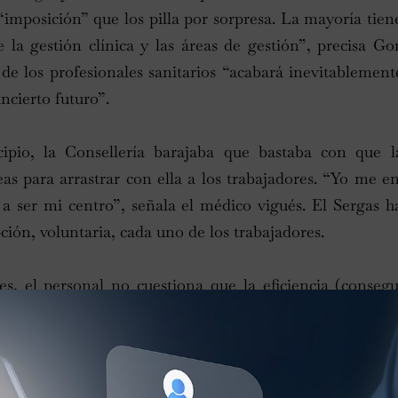
imposición” que los pilla por sorpresa. La mayoría tien
 la gestión clínica y las áreas de gestión”, precisa G
de los profesionales sanitarios “acabará inevitablement
incierto futuro”.
ipio, la Consellería barajaba que bastaba con que la
reas para arrastrar con ella a los trabajadores. “Yo me e
 a ser mi centro”, señala el médico vigués. El Sergas 
ción, voluntaria, cada uno de los trabajadores.
s, el personal no cuestiona que la eficiencia (consegu
rsos disponibles) sea una obligación de la sanidad públi
la gestión clínica son “perfectamente válidos y deben
ro los trabajadores están convencidos de que el Sergas
o objetivo: el de la privatización; en este caso, a travé