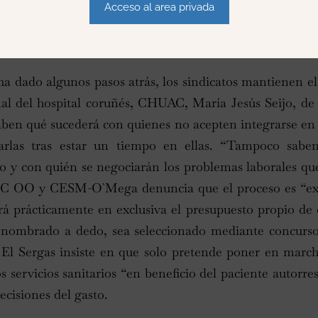
Acceso al area privada
as el fracaso de la que se pretendió hacer de forma dire
ha dado algunos pasos atrás, los sindicatos mantienen el
nal del hospital coruñés, CHUAC, María Jesús Seijo, de
aben qué sucederá con quienes no acepten integrarse en 
arlas tras estar un tiempo en ellas. “Tampoco sab
o y con quién se negociarán los problemas laborales que
C OO y CESM-O`Mega denuncia que el proceso es “exc
ará prácticamente en exclusiva el presupuesto propio de
 nombrado a dedo, sea seleccionado mediante concurso 
. El Sergas insiste en que solo pretende poner en mar
s servicios sanitarios “en beneficio del paciente autorre
ecisiones del gasto.