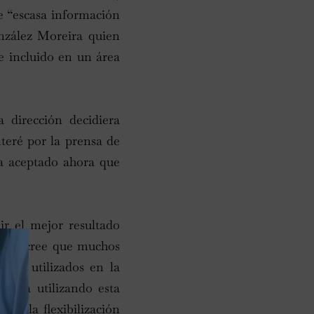
e “escasa información
onzález Moreira quien
e incluido en un área
 dirección decidiera
nteré por la prensa de
ha aceptado ahora que
ir el mejor resultado
ca, y cree que muchos
 ser utilizados en la
 está utilizando esta
s de la flexibilización