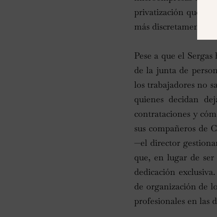
privatización que, tr
más discretamente”.
Pese a que el Sergas 
de la junta de perso
los trabajadores no s
quienes decidan dej
contrataciones y cóm
sus compañeros de C
—el director gestion
que, en lugar de ser
dedicación exclusiva
de organización de lo
profesionales en las d