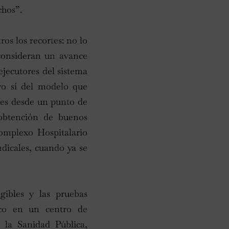
chos”.
os los recortes: no lo
 consideran un avance
ejecutores del sistema
ro sí del modelo que
les desde un punto de
 obtención de buenos
omplexo Hospitalario
ndicales, cuando ya se
gibles y las pruebas
ico en un centro de
la Sanidad Pública,