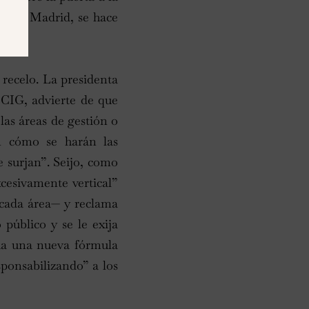
cta en Madrid, se hace
 recelo. La presidenta
 CIG, advierte de que
las áreas de gestión o
en cómo se harán las
 surjan”. Seijo, como
esivamente vertical”
 cada área— y reclama
público y se le exija
cha una nueva fórmula
sponsabilizando” a los