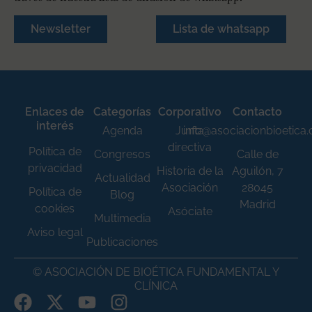
Newsletter
Lista de whatsapp
Enlaces de
Categorías
Corporativo
Contacto
interés
Agenda
Junta
info@asociacionbioetica
directiva
Política de
Congresos
Calle de
privacidad
Historia de la
Aguilón, 7
Actualidad
Asociación
28045
Política de
Blog
Madrid
cookies
Asóciate
Multimedia
Aviso legal
Publicaciones
© ASOCIACIÓN DE BIOÉTICA FUNDAMENTAL Y
CLÍNICA