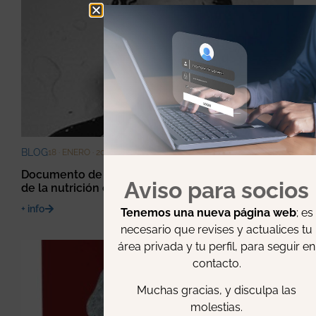
BLOG
18 · ENERO · 2022
Documento de posicionamiento sobre el empleo
Aviso para socios
de la nutrición enteral en la demencia avanzada
+ info
Tenemos una nueva página web
; es
necesario que revises y actualices tu
área privada y tu perfil, para seguir en
contacto.
Muchas gracias, y disculpa las
molestias.