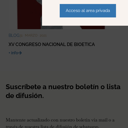
Acceso al area privada
BLOG
31 · MARZO · 2021
XV CONGRESO NACIONAL DE BIOETICA
+ info
Suscríbete a nuestro boletín o lista
de difusión.
Mantente actualizado con nuestro boletín vía mail o a
través de nuestra lista de difusión de whatsapp.