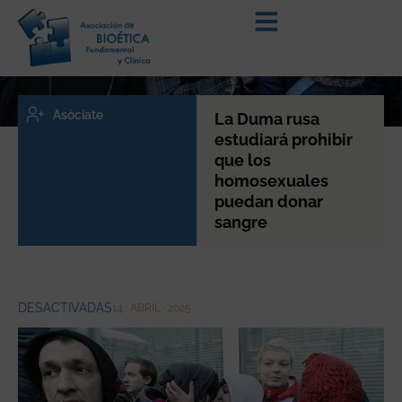
Asóciate
La Duma rusa
estudiará prohibir
que los
homosexuales
puedan donar
sangre
DESACTIVADAS
14 · ABRIL · 2025