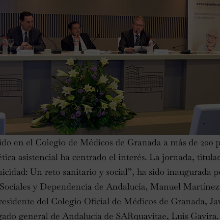
do en el Colegio de Médicos de Granada a más de 200 p
tica asistencial ha centrado el interés. La jornada, titula
icidad: Un reto sanitario y social”, ha sido inaugurada p
s Sociales y Dependencia de Andalucía, Manuel Martín
esidente del Colegio Oficial de Médicos de Granada, Ja
egado general de Andalucía de SARquavitae, Luís Gavir