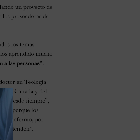
ollando un proyecto de
os los proveedores de
odos los temas
mos aprendido mucho
n a las personas
”.
 doctor en Teología
ía de Granada y del
mano desde siempre”,
dad, porque los
de un enfermo, por
 lo atienden”.