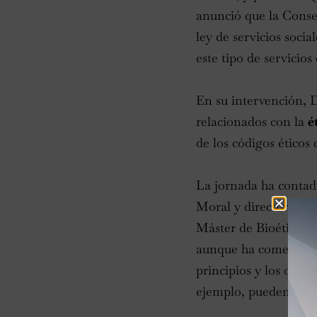
anunció que la Consej
ley de servicios socia
este tipo de servicios
En su intervención, 
relacionados con la
é
de los códigos éticos
La jornada ha contado
Moral y director de l
Máster de Bioética. A
aunque ha comentado 
principios y los obje
ejemplo, pueden no se