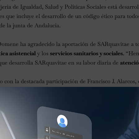
ería de Igualdad, Salud y Políticas Sociales está desarr
les que incluye el desarrollo de un código ético para tod
 de la junta de Andalucía.
Domene ha agradecido la aportación de SARquavitae a t
tica asistencial
y los
servicios sanitarios y sociales
. “He
 que desarrolla SARquavitae en su labor diaria de
atenció
 con la destacada participación de Francisco J. Alarcos,
a Cátedra Andaluza de Bioética de la Facultad de Teolog
larcos ha incidido en que “la ética y la salud van de la 
que “los aspectos éticos no siempre consiguen unanimi
tivos de cada persona no siempre coinciden. Los deseos 
r los mismos que los del médico o los profesionales que