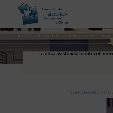
Inicio
Identidad
Congresos
Event
La ética asistencial centra el int
DESACTIVADAS
14 · ABRIL ·