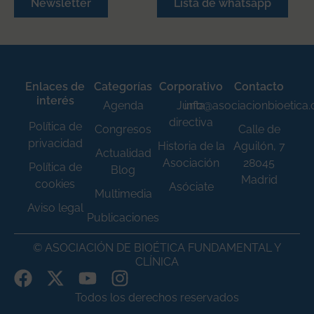
Newsletter
Lista de whatsapp
Enlaces de
Categorías
Corporativo
Contacto
interés
Agenda
Junta
info@asociacionbioetica
directiva
Política de
Congresos
Calle de
privacidad
Historia de la
Aguilón, 7
Actualidad
Asociación
28045
Política de
Blog
Madrid
cookies
Asóciate
Multimedia
Aviso legal
Publicaciones
© ASOCIACIÓN DE BIOÉTICA FUNDAMENTAL Y
CLÍNICA
Todos los derechos reservados