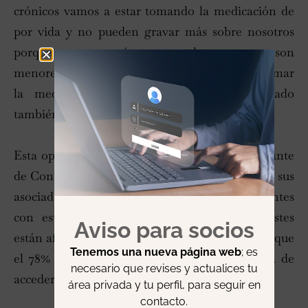
crónicos vamos a estar tomando la medicación de
por vida y no pueden gravar más sobre nosotros
porque cuanto más graven los recursos son
menores y vamos a tener que decidir entre tomar
la medicación, espaciarla o…", ha lamentado
también
Torralba
, presidente de Conartritis.
Esta opinión es respaldada, según el representante
de Conartritis, por una encuesta realizada entre sus
asociados que señala que el 84% de los pacientes
con esta enfermedad considera que los ajustes
Aviso para socios
están afectando al abordaje de esta patología y que
Tenemos una nueva página web
; es
el 78% está encontrando dificultades a la hora de
necesario que revises y actualices tu
acceder a los tratamientos.
área privada y tu perfil, para seguir en
contacto.