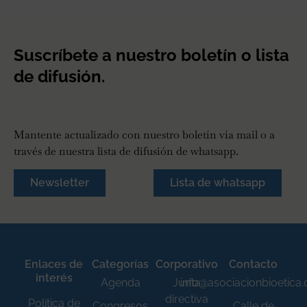
Suscríbete a nuestro boletín o lista
de difusión.
Mantente actualizado con nuestro boletín vía mail o a
través de nuestra lista de difusión de whatsapp.
Newsletter
Lista de whatsapp
Enlaces de
Categorías
Corporativo
Contacto
interés
Agenda
Junta
info@asociacionbioetica
directiva
Política de
Congresos
Calle de