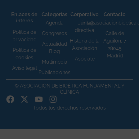
Enlaces de
Categorías
Corporativo
Contacto
interés
Agenda
Junta
info@asociacionbioetica
directiva
Política de
Congresos
Calle de
privacidad
Historia de la
Aguilón, 7
Actualidad
Asociación
28045
Política de
Blog
Madrid
cookies
Asóciate
Multimedia
Aviso legal
Publicaciones
© ASOCIACIÓN DE BIOÉTICA FUNDAMENTAL Y
CLÍNICA
Todos los derechos reservados