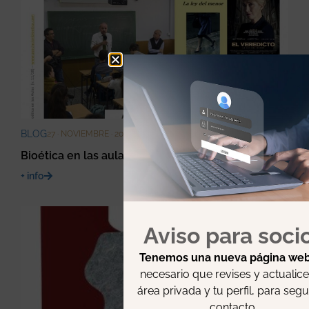
BLOG
27 · NOVIEMBRE · 2018
Bioética en las aulas
+ info
Aviso para soci
Tenemos una nueva página we
necesario que revises y actualice
área privada y tu perfil, para segu
contacto.