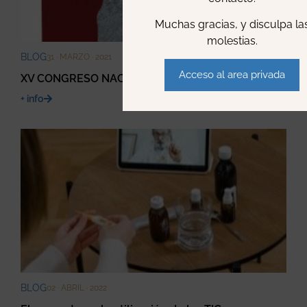
Muchas gracias, y disculpa la
molestias.
BLOG
31 · MARZO · 2021
Acceso al area privada
XV CONGRESO NACIONAL DE BIOETICA
+ info
BLOG
02 · ABRIL · 2022