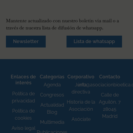
Mantente actualizado con nuestro boletín vía mail o a
través de nuestra lista de difusión de whatsapp.
Newsletter
Lista de whatsapp
Enlaces de
Categorías
Corporativo
Contacto
interés
Agenda
Junta
info@asociacionbioetica
directiva
Política de
Congresos
Calle de
privacidad
Historia de la
Aguilón, 7
Actualidad
Asociación
28045
Política de
Blog
Madrid
cookies
Asóciate
Multimedia
Aviso legal
Publicaciones