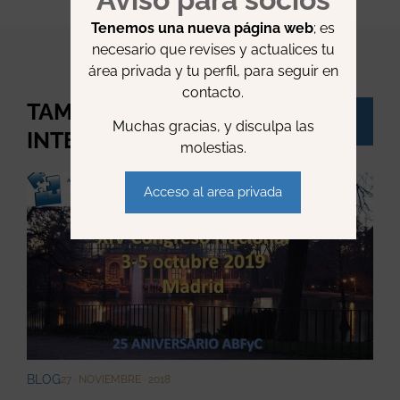
Tenemos una nueva página web
; es
necesario que revises y actualices tu
área privada y tu perfil, para seguir en
contacto.
TAMBIÉN TE PUEDE
Ver
Muchas gracias, y disculpa las
todo
INTERESAR:
molestias.
Acceso al area privada
BLOG
27 · NOVIEMBRE · 2018