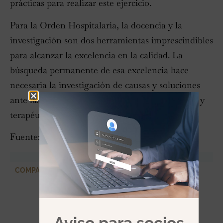
prácticas para realizar este ejercicio.
Para la Orden Hospitalaria, la docencia y la
investigación son dos herramientas imprescindibles
para alcanzar la excelencia en la calidad. La
búsqueda permanente de esa excelencia hace
necesaria la investigación de causas y soluciones
ante las constantes incertidumbres diagnósticas y
terapéuticas.
Fuente:
Diario de Cádiz
COMPARTIR
Aviso para socios