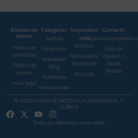
Enlaces de
Categorías
Corporativo
Contacto
interés
Agenda
Junta
info@asociacionbioetica
directiva
Política de
Congresos
Calle de
privacidad
Historia de la
Aguilón, 7
Actualidad
Asociación
28045
Política de
Blog
Madrid
cookies
Asóciate
Multimedia
Aviso legal
Publicaciones
© ASOCIACIÓN DE BIOÉTICA FUNDAMENTAL Y
CLÍNICA
Todos los derechos reservados