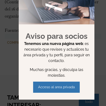
(Continuación del diálogo presencial y en Twitter
del 16 de diciembre de 2015 en el encuentro
organizado por la Diputación de Barcelona.)
Fuente:
Fantova.net
Aviso para socios
COMPARTIR
Tenemos una nueva página web
; es
necesario que revises y actualices tu
área privada y tu perfil, para seguir en
contacto.
Muchas gracias, y disculpa las
molestias.
Acceso al area privada
TAMBIÉN TE PUEDE
Ver
todo
INTERESAR: