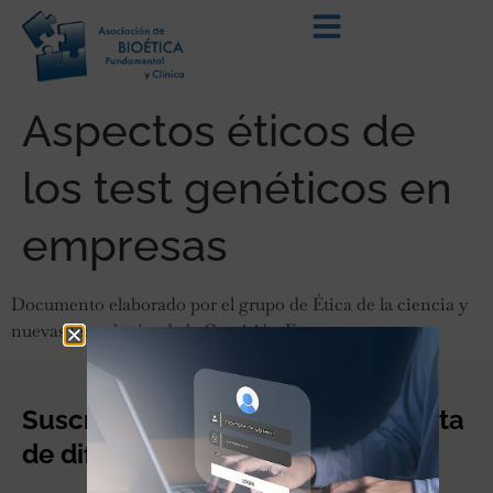
Aspectos éticos de
los test genéticos en
empresas
Documento elaborado por el grupo de Ética de la ciencia y
nuevas tecnologías de la Comisión Europea.
Suscríbete a nuestro boletín o lista
de difusión.