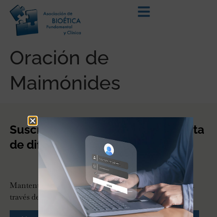
Oración de
Maimónides
Suscríbete a nuestro boletín o lista
de difusión.
Mantente actualizado con nuestro boletín vía mail o a
través de nuestra lista de difusión de whatsapp.