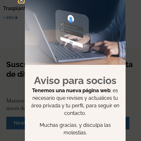
Trasplante renal de donante vivo
+ info
Suscríbete a nuestro boletín o lista
de difusión.
Aviso para socios
Tenemos una nueva página web
; es
necesario que revises y actualices tu
Mantente actualizado con nuestro boletín vía mail o a
área privada y tu perfil, para seguir en
través de nuestra lista de difusión de whatsapp.
contacto.
Newsletter
Lista de whatsapp
Muchas gracias, y disculpa las
molestias.