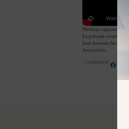
Webinar organizado por
La jornada contó con l
José Antonio Seoane Ro
Asociación.
COMPARTIR