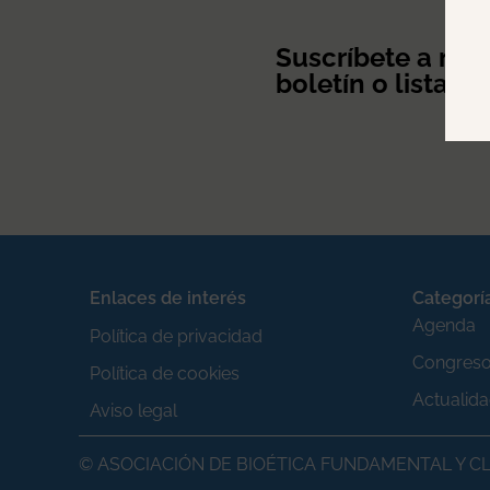
Suscríbete a nue
boletín o lista de
Enlaces de interés
Categorí
Agenda
Política de privacidad
Congres
Política de cookies
Actualid
Aviso legal
© ASOCIACIÓN DE BIOÉTICA FUNDAMENTAL Y CL