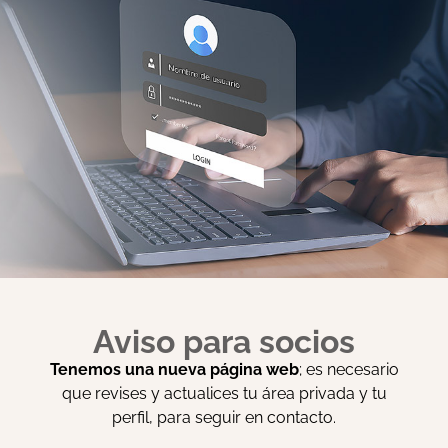
 la Asociación de Bioética Fundamental y Clínica el pasado día
a presencia de F. Javier Júdez Gutiérrez, Blanca Morera Pérez, 
dríguez, además de la presentación de Lydia Feito Grande , pr
Aviso para socios
Tenemos una nueva página web
; es necesario
que revises y actualices tu área privada y tu
perfil, para seguir en contacto.