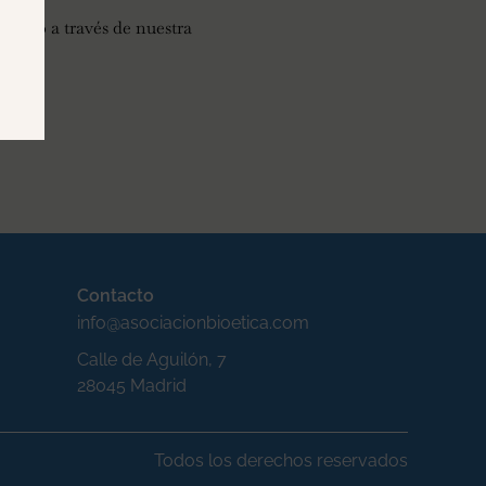
mail o a través de nuestra
Contacto
info@asociacionbioetica.com
Calle de Aguilón, 7
28045 Madrid
Todos los derechos reservados