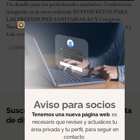
Un desafío para los profesionales sanitarios. Conferencia
integrada en la mesa redonda NUEVOS RETOS PARA
LAS PROFESIONES SANITARIAS del X Congreso
Nacional de Bioética celebrado en Pamplona entre el 6 y
8 de octubre de 2011.
COMPARTIR
Aviso para socios
Suscríbete a nuestro boletín o lista
Tenemos una nueva página web
; es
de difusión.
necesario que revises y actualices tu
área privada y tu perfil, para seguir en
contacto.