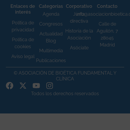
Enlaces de
Categorías
Corporativo
Contacto
interés
Agenda
Junta
info@asociacionbioetica
directiva
Política de
Congresos
Calle de
privacidad
Historia de la
Aguilón, 7
Actualidad
Asociación
28045
Política de
Blog
Madrid
cookies
Asóciate
Multimedia
Aviso legal
Publicaciones
© ASOCIACIÓN DE BIOÉTICA FUNDAMENTAL Y
CLÍNICA
Todos los derechos reservados