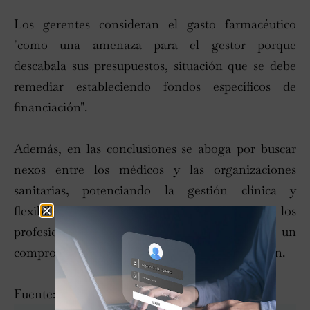
Los gerentes consideran el gasto farmacéutico
"como una amenaza para el gestor porque
descabala sus presupuestos, situación que se debe
remediar estableciendo fondos específicos de
financiación".
Además, en las conclusiones se aboga por buscar
nexos entre los médicos y las organizaciones
sanitarias, potenciando la gestión clínica y
flexibilizando el modelo, e incentivar a los
profesionales sanitarios, estableciendo un
compromiso mutuo entre éstos y la organización.
Fuente:
ABC