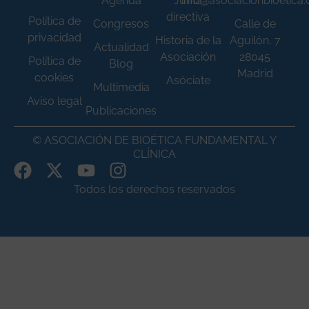
Agenda
Junta
info@asociacionbioetica
directiva
Política de
Congresos
Calle de
privacidad
Historia de la
Aguilón, 7
Actualidad
Asociación
28045
Política de
Blog
Madrid
cookies
Asóciate
Multimedia
Aviso legal
Publicaciones
© ASOCIACIÓN DE BIOÉTICA FUNDAMENTAL Y
CLÍNICA
Todos los derechos reservados