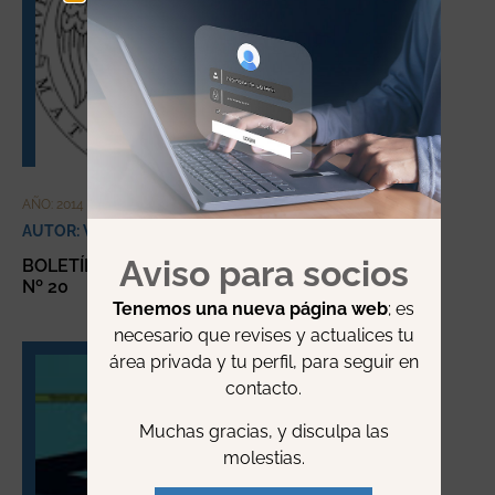
AÑO: 2014
AUTOR: VVAA
Aviso para socios
BOLETÍN BIOÉTICA COMPLUTENSE
Nº 20
Tenemos una nueva página web
; es
necesario que revises y actualices tu
área privada y tu perfil, para seguir en
contacto.
Muchas gracias, y disculpa las
molestias.