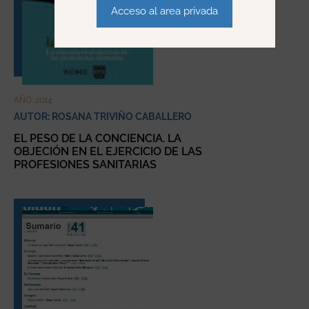
Acceso al area privada
AÑO: 2014
AUTOR: ROSANA TRIVIÑO CABALLERO
EL PESO DE LA CONCIENCIA. LA
OBJECIÓN EN EL EJERCICIO DE LAS
PROFESIONES SANITARIAS