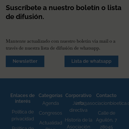
Suscríbete a nuestro boletín o lista
de difusión.
Mantente actualizado con nuestro boletín vía mail o a
través de nuestra lista de difusión de whatsapp.
Newsletter
Lista de whatsapp
Enlaces de
Categorías
Corporativo
Contacto
interés
Agenda
Junta
info@asociacionbioetica
directiva
Política de
Congresos
Calle de
privacidad
Historia de la
Aguilón, 7
Actualidad
Asociación
28045
Política de