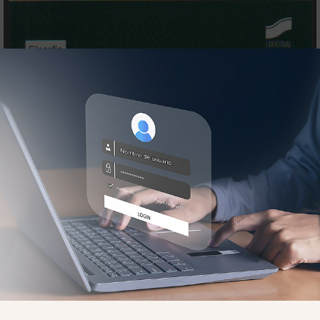
 concepto de bioética construido en estrecha conexión co
considera los valores intrínsecos de la naturaleza como 
e trata, pues, de una disciplina entendida como un marid
ntre ciencias de la naturaleza y humanidades.
 partir de reflexiones nacidas del contacto con profesion
endo puentes entre ambas, y del trato diario con las disc
icas aplicadas (bioética y ética ecológica).
as es catedrático emérito de Filosofía
 Facultad de Filosofía de la Universidad de Salamanca,