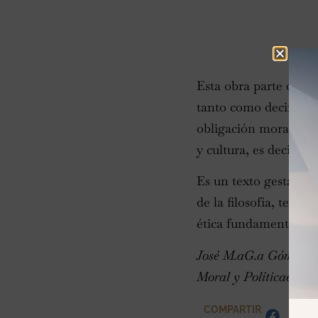
Esta obra parte de un
tanto como decir que 
obligación morales. S
y cultura, es decir, e
Es un texto gestado a
de la filosofía, tendi
ética fundamental y ét
José M.aG.a Gómez-Her
Moral y Políticaen la
COMPARTIR