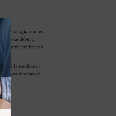
n la ecología, que es
fuente de deber y
aje entre civilización
ales de la medicina y
iplinas académicas de