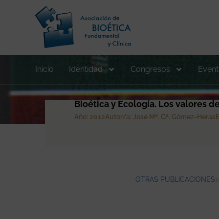
Inicio
Identidad
Congresos
Event
Bioética y Ecología. Los valores 
Año: 2012
Autor/a: José Mª. Gª. Gómez-Heras
E
OTRAS PUBLICACIONES
1